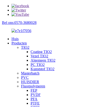
Bel ons:0570-3680028
Huis
Producten
TIO2
Coating TIO2
Vezel TIO2
Algemeen TIO2
PC TIO2
Kunststof TIO2
Masterbatch
PVC
HUISDIER
Fluorpolymeren
FEP
PVDF
PFA
PTFE