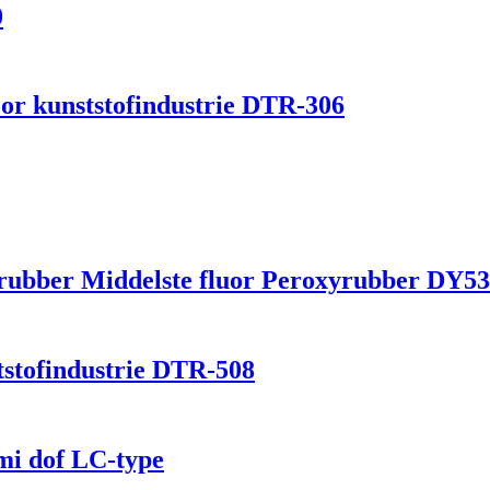
0
oor kunststofindustrie DTR-306
rrubber Middelste fluor Peroxyrubber DY53
tstofindustrie DTR-508
mi dof LC-type