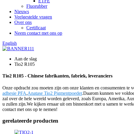
ETFE
Fluorubber
Nieuws
Veelgestelde vragen
Over ons
Certificaat
Neem contact met ons op
English
Aan de slag
Tio2 R105
Tio2 R105 - Chinese fabrikanten, fabriek, leveranciers
Onze opdracht zou moeten zijn om onze klanten en consumenten te voo
adhesie PFA
,
Anatase Tio2 Pigmentpoeder
.Daarom kunnen we voldoen 
zal over de hele wereld worden geleverd, zoals Europa, Amerika, Aus
u zullen zijn.We kijken ernaar uit om binnenkort met u samen te we
contact met ons op te nemen!
gerelateerde producten