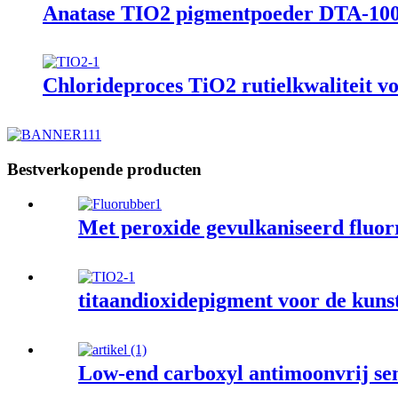
Anatase TIO2 pigmentpoeder DTA-10
Chlorideproces TiO2 rutielkwaliteit v
Bestverkopende producten
Met peroxide gevulkaniseerd fluo
titaandioxidepigment voor de kuns
Low-end carboxyl antimoonvrij se