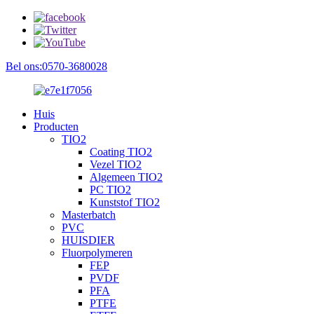
Bel ons:0570-3680028
Huis
Producten
TIO2
Coating TIO2
Vezel TIO2
Algemeen TIO2
PC TIO2
Kunststof TIO2
Masterbatch
PVC
HUISDIER
Fluorpolymeren
FEP
PVDF
PFA
PTFE