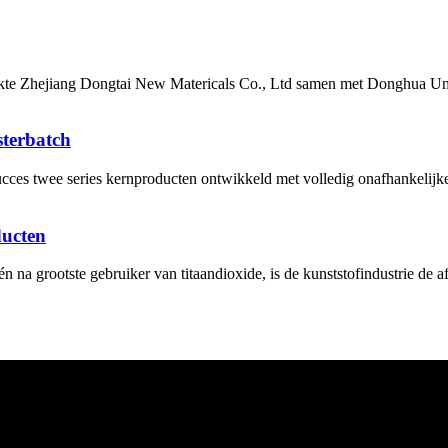
e Zhejiang Dongtai New Matericals Co., Ltd samen met Donghua Unive
sterbatch
cces twee series kernproducten ontwikkeld met volledig onafhankelijke
ducten
n na grootste gebruiker van titaandioxide, is de kunststofindustrie de 